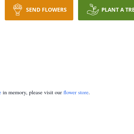
SEND FLOWERS
PLANT A TR
e
in memory, please visit our
flower store
.