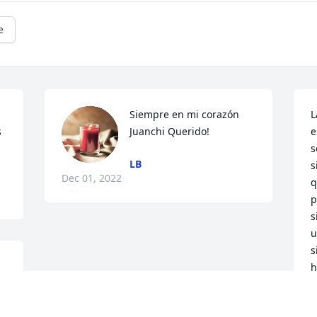
e
Siempre en mi corazón 
L
 
Juanchi Querido!
e
s
LB
s
Dec 01, 2022
q
p
s
u
s
h
, 
C
s 
a