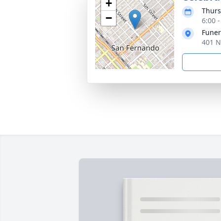
+
Thurs
−
6:00 -
Funer
401 N