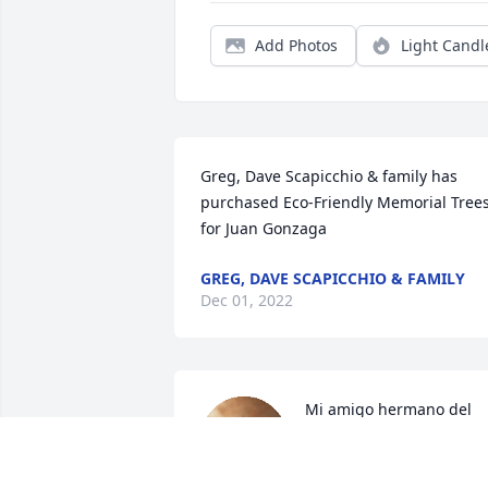
Add Photos
Light Candl
Greg, Dave Scapicchio & family has 
purchased Eco-Friendly Memorial Trees
for Juan Gonzaga
GREG, DAVE SCAPICCHIO & FAMILY
Dec 01, 2022
Mi amigo hermano del 
alma cuantos años juntos
tantas historias y secreto
de amigos del corazón , 