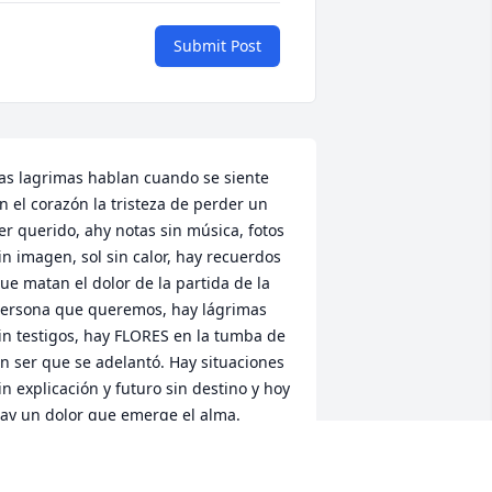
Submit Post
as lagrimas hablan cuando se siente 
n el corazón la tristeza de perder un 
er querido, ahy notas sin música, fotos 
in imagen, sol sin calor, hay recuerdos 
ue matan el dolor de la partida de la 
ersona que queremos, hay lágrimas 
in testigos, hay FLORES en la tumba de 
n ser que se adelantó. Hay situaciones 
in explicación y futuro sin destino y hoy 
ay un dolor que emerge el alma. 
uando se siente y se vive el vacío de la 
usencia... una ausencia enorme que 